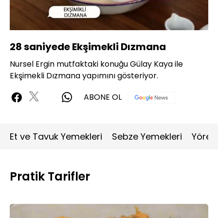
Yüklendi
:
100.00%
Sesi
Oynatma
360P
Aç
Hızı
28 saniyede Ekşimekli Dızmana
Nursel Ergin mutfaktaki konuğu Gülay Kaya ile
Ekşimekli Dızmana yapımını gösteriyor.
ABONE OL
Et ve Tavuk Yemekleri
Sebze Yemekleri
Yöres
Pratik Tarifler