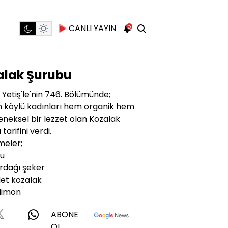
5
CANLI YAYIN
alak Şurubu
 Yetiş'le'nin 746. Bölümünde;
in köylü kadınları hem organik hem
eneksel bir lezzet olan Kozalak
tarifini verdi.
meler;
su
ardağı şeker
et kozalak
limon
ABONE
OL