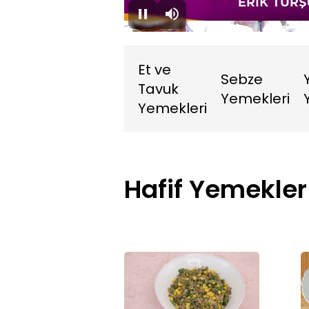
1.43%
Duraklat
Sessiz
Et ve
Sebze
Tavuk
Yemekleri
Yemekleri
Hafif Yemekler