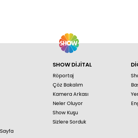
SHOW DİJİTAL
Dİ
Röportaj
Sho
Çöz Bakalım
Ba
Kamera Arkası
Ye
Neler Oluyor
Eng
Show Kuşu
Sizlere Sorduk
 Sayfa