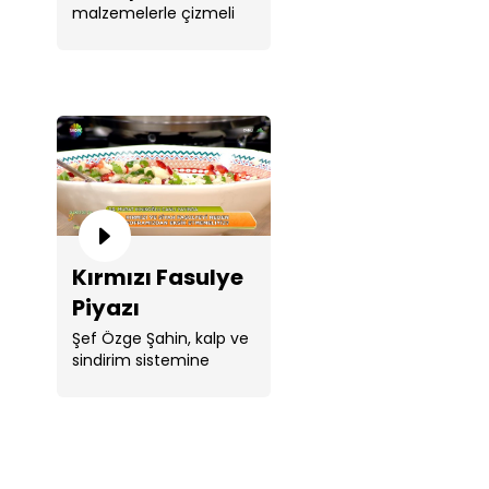
malzemelerle çizmeli
soğuk kuymak yaptı. ...
Kırmızı Fasulye
Piyazı
Şef Özge Şahin, kalp ve
sindirim sistemine
faydalı protein ...