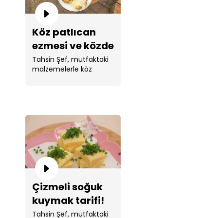
Köz patlıcan
ezmesi ve közde
kumpir tarifi!
Tahsin Şef, mutfaktaki
malzemelerle köz
patlıcan ezmesi ve
közde kumpir yaptı. ...
Çizmeli soğuk
kuymak tarifi!
Tahsin Şef, mutfaktaki