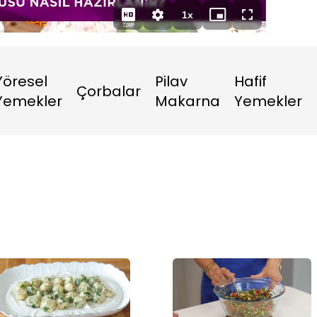
Süre
1x
Oynatma
Mini
Tam
720P
Hızı
oynatıcı
Ekran
Yöresel
Pilav
Hafif
Çorbalar
Yemekler
Makarna
Yemekler