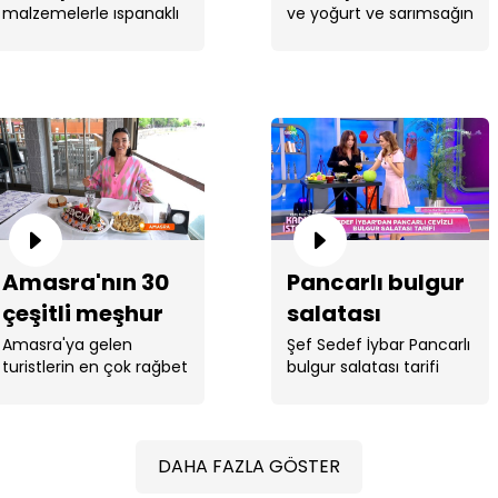
malzemelerle ıspanaklı
ve yoğurt ve sarımsağın
rulo pasta yaptı. ...
birleşimi ile ...
Amasra'nın 30
Pancarlı bulgur
çeşitli meşhur
salatası
salatası
Amasra'ya gelen
Şef Sedef İybar Pancarlı
turistlerin en çok rağbet
bulgur salatası tarifi
ettikleri ...
verdi.
DAHA FAZLA GÖSTER