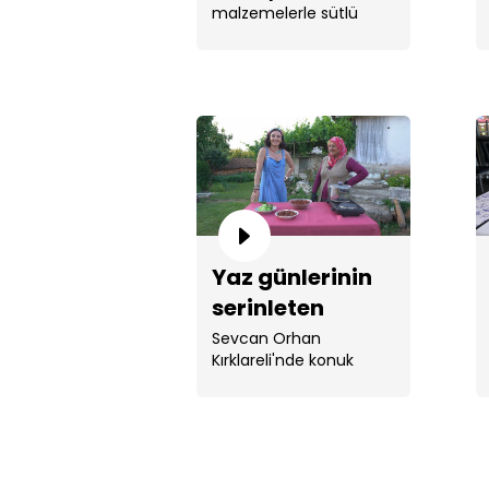
malzemelerle sütlü
hamsisi tarifi!
mısır çorbası ve ...
Yaz günlerinin
serinleten
lezzeti elma
Sevcan Orhan
Kırklareli'nde konuk
hoşafı
olduğu Bedriye Altun ile
...