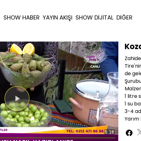
R
SHOW HABER
YAYIN AKIŞI
SHOW DİJİTAL
DİĞER
Koz
Zahide
Tire'n
de gel
Şurubu 
Malze
1 litre 
1 su b
Videoyu
3-4 ad
Oynat
Yarım 
Toplam
5:18