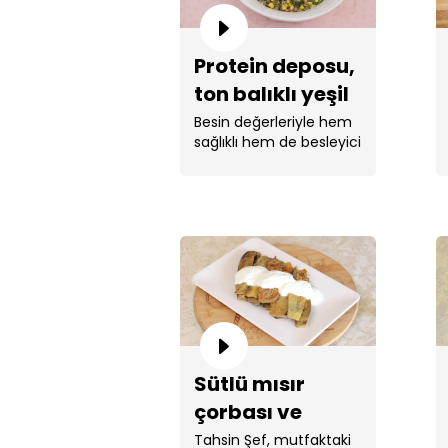
Protein deposu,
ton balıklı yeşil
mercimek
Besin değerleriyle hem
sağlıklı hem de besleyici
salatası!
ton balıklı ...
Sütlü mısır
çorbası ve
patlıcan
Tahsin Şef, mutfaktaki