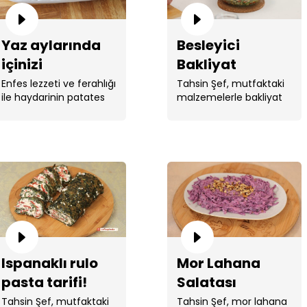
Yaz aylarında
Besleyici
içinizi
Bakliyat
serinletecek
Salatası
Enfes lezzeti ve ferahlığı
Tahsin Şef, mutfaktaki
ile haydarinin patates
malzemelerle bakliyat
haydari tarifi!
topları ile mükemmel
salatası yaptı.
uyumu. ...
Ispanaklı rulo
Mor Lahana
pasta tarifi!
Salatası
Tahsin Şef, mutfaktaki
Tahsin Şef, mor lahana