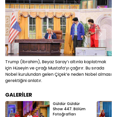
Trump (İbrahim), Beyaz Saray’ı altınla kaplatmak
Ha
için Hüseyin ve çırağı Mustafa’yı çağırır. Bu sırada
ar
Nobel kurulundan gelen Çiçek’e neden Nobel alması
ze
gerektiğini anlatır.
dü
ya
GALERİLER
Güldür Güldür
Show 447. Bölüm
Fotoğrafları