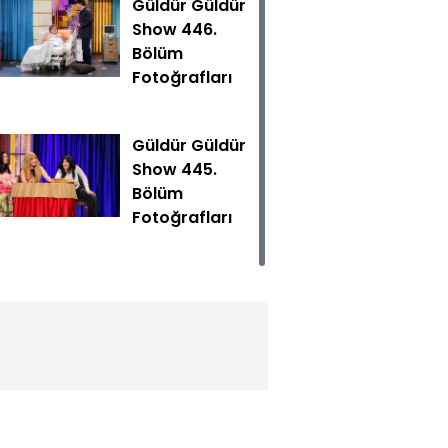
Güldür Güldür
Show 446.
Bölüm
Fotoğrafları
Güldür Güldür
Show 445.
Bölüm
Güldür Show yeni bölümüyle Cumartesi 20.00'de Show TV'
Fotoğrafları
Güldür Güldür
Show 444.
Bölüm
Fotoğrafları
Güldür Güldür