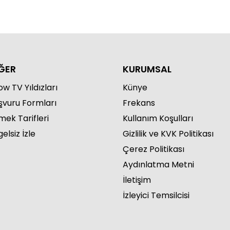
ĞER
KURUMSAL
w TV Yıldızları
Künye
şvuru Formları
Frekans
mek Tarifleri
Kullanım Koşulları
elsiz İzle
Gizlilik ve KVK Politikası
Çerez Politikası
Aydınlatma Metni
İletişim
İzleyici Temsilcisi