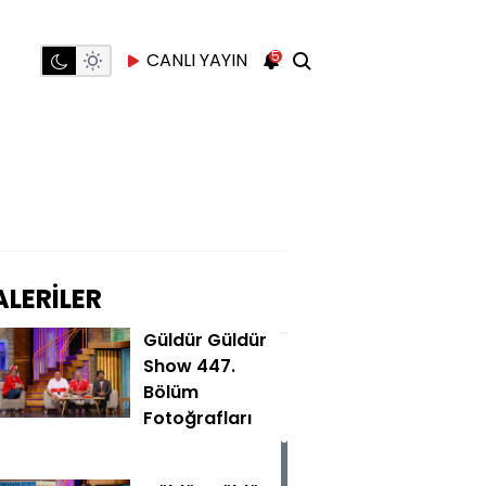
5
CANLI YAYIN
LERİLER
Güldür Güldür
Show 447.
Bölüm
Fotoğrafları