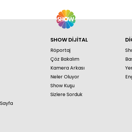
SHOW DİJİTAL
Dİ
Röportaj
Sho
Çöz Bakalım
Ba
Kamera Arkası
Ye
Neler Oluyor
Eng
Show Kuşu
Sizlere Sorduk
 Sayfa