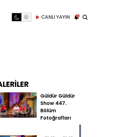
5
CANLI YAYIN
LERİLER
Güldür Güldür
Show 447.
Bölüm
Fotoğrafları