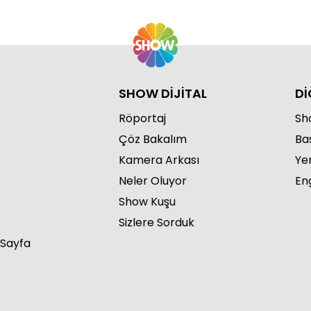
SHOW DİJİTAL
Dİ
Röportaj
Sho
Çöz Bakalım
Ba
Kamera Arkası
Ye
Neler Oluyor
Eng
Show Kuşu
Sizlere Sorduk
 Sayfa