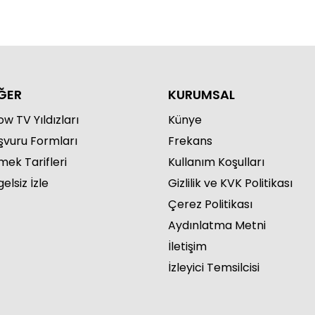
ĞER
KURUMSAL
w TV Yıldızları
Künye
şvuru Formları
Frekans
mek Tarifleri
Kullanım Koşulları
elsiz İzle
Gizlilik ve KVK Politikası
Çerez Politikası
Aydınlatma Metni
İletişim
İzleyici Temsilcisi