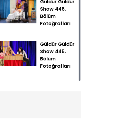
Güldür Güldür
Show 446.
Bölüm
Fotoğrafları
Güldür Güldür
Show 445.
Bölüm
Güldür Show yeni bölümüyle Cumartesi 20.00'de Show TV'
Fotoğrafları
Güldür Güldür
Show 444.
Bölüm
Fotoğrafları
Güldür Güldür