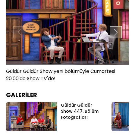
Güldür Güldür Show yeni bölümüyle Cumartesi
Gü
20.00'de Show TV'de!
20
GALERİLER
Güldür Güldür
Show 447. Bölüm
Fotoğrafları