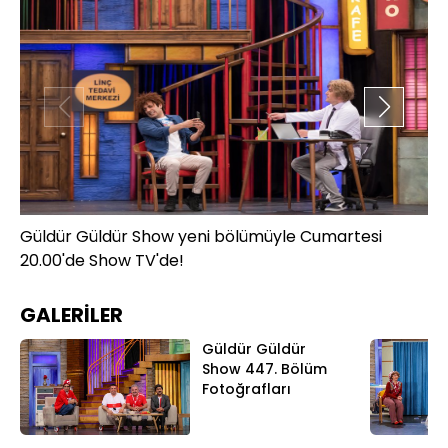
Güldür Güldür Show yeni bölümüyle Cumartesi
Gü
20.00'de Show TV'de!
20
GALERİLER
Güldür Güldür
Show 447. Bölüm
Fotoğrafları