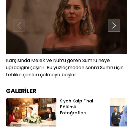
Karşısında Melek ve Nuh’u gören Sumru neye
Se
uğradığını şaşırır. Bu yüzleşmeden sonra Sumru için
du
tehlike çanları çalmaya başlar.
an
Se
GALERİLER
Siyah Kalp Final
Bölümü
Fotoğrafları