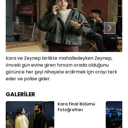
Kara ve Zeynep birlikte mahalledeyken Zeynep,
Tü
önceki gün evine giren hırsızın orada olduğunu
bi
görünce her şeyi nihayete erdirmek için orayı terk
uğ
eder ve polise gider.
GALERİLER
Kara Final Bölümü
Fotoğrafları