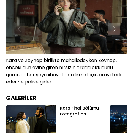
Kara ve Zeynep birlikte mahalledeyken Zeynep,
Tü
önceki gün evine giren hırsızın orada olduğunu
bi
görünce her şeyi nihayete erdirmek için orayı terk
uğ
eder ve polise gider.
GALERİLER
Kara Final Bölümü
Fotoğrafları