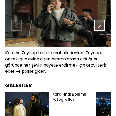
Kara ve Zeynep birlikte mahalledeyken Zeynep,
Tü
önceki gün evine giren hırsızın orada olduğunu
bi
görünce her şeyi nihayete erdirmek için orayı terk
uğ
eder ve polise gider.
GALERİLER
Kara Final Bölümü
Fotoğrafları