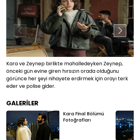
Kara ve Zeynep birlikte mahalledeyken Zeynep,
Tü
önceki gün evine giren hırsızın orada olduğunu
bi
görünce her şeyi nihayete erdirmek için orayı terk
uğ
eder ve polise gider.
GALERİLER
Kara Final Bölümü
Fotoğrafları