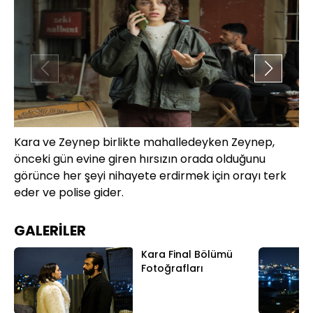
Kara ve Zeynep birlikte mahalledeyken Zeynep,
Tü
önceki gün evine giren hırsızın orada olduğunu
bi
görünce her şeyi nihayete erdirmek için orayı terk
uğ
eder ve polise gider.
GALERİLER
Kara Final Bölümü
Fotoğrafları