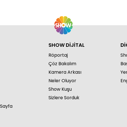
SHOW DİJİTAL
Dİ
Röportaj
Sho
Çöz Bakalım
Ba
Kamera Arkası
Ye
Neler Oluyor
Eng
Show Kuşu
Sizlere Sorduk
 Sayfa