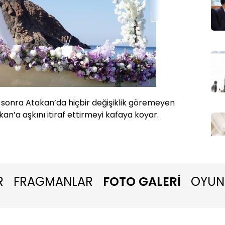
onra Atakan’da hiçbir değişiklik göremeyen
Cihangir
an’a aşkını itiraf ettirmeyi kafaya koyar.
getirir.
R
FRAGMANLAR
FOTO GALERİ
OYUN