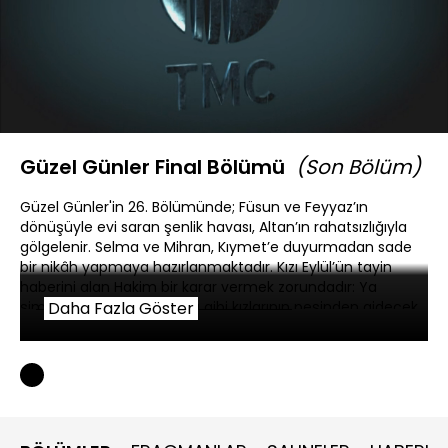
Yüklendi
:
0.36%
Sesi
Oynatma
Altyazılar
Aç
Hızı
Güzel Günler Final Bölümü
(Son Bölüm)
Güzel Günler'in 26. Bölümünde; Füsun ve Feyyaz’ın
dönüşüyle evi saran şenlik havası, Altan’ın rahatsızlığıyla
gölgelenir. Selma ve Mihran, Kıymet’e duyurmadan sade
bir nikâh yapmaya hazırlanmaktadır. Kızı Eylül’ün tayin
haberini alan Hakim bir karar vermek zorundadır: Ya
şimdiye kadar hep yaptığı gibi kızlarının peşinden gidecek,
Daha Fazla Göster
ya da Kıymet’le kalmayı seçecektir. Kararını aşktan yana
kullanan Derin, Ayşim olmadan Amerika’ya gitmeyi
reddeder. İşlerin iyice zora girdiği bir anda, Gülce ailesine
gelecek müjdeli bir haber, herkesin yüzlerin yeniden
gülmesine sebep olacaktır.
Güzel Günler son bölümü hd tek parça olarak sizlerle, iyi
seyirler.