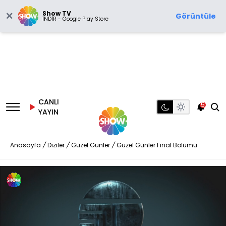
Show TV
Görüntüle
İNDİR - Google Play Store
CANLI
5
YAYIN
Anasayfa
/
Diziler
/
Güzel Günler
/
Güzel Günler Final Bölümü