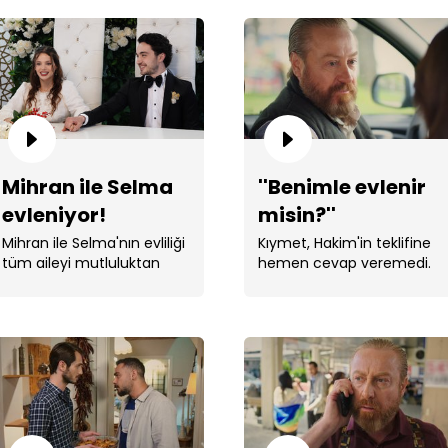
Sali
Mihran ile Selma
''Benimle evlenir
evleniyor!
misin?''
Mihran ile Selma'nın evliliği
Kıymet, Hakim'in teklifine
tüm aileyi mutluluktan
hemen cevap veremedi.
havaya uçurdu.
Atak
bağ