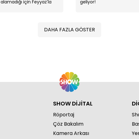
alamadığı için Feyyaz'la
geliyor!
gidiyor.
DAHA FAZLA GÖSTER
Fey
SHOW DİJİTAL
Dİ
Röportaj
Sho
Çöz Bakalım
Ba
Kamera Arkası
Ye