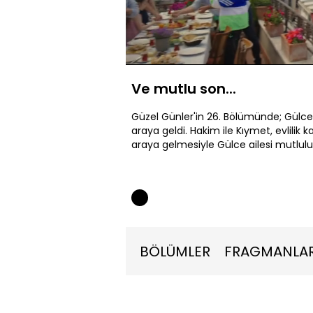
Yüklendi
:
7.27%
Sesi
Aç
Ve mutlu son...
Güzel Günler'in 26. Bölümünde; Gülce 
araya geldi. Hakim ile Kıymet, evlilik k
araya gelmesiyle Gülce ailesi mutlulukla
BÖLÜMLER
FRAGMANLA