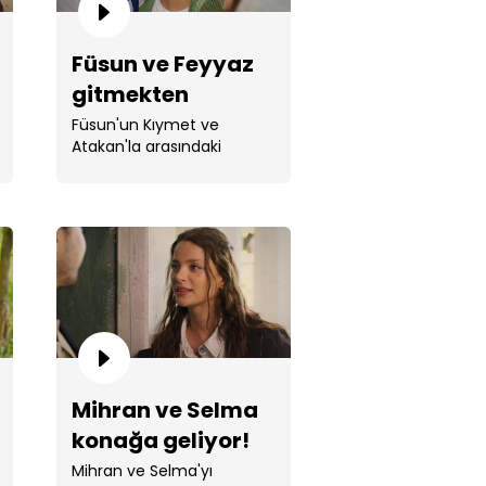
Füsun ve Feyyaz
gitmekten
vazgeçiyor!
Füsun'un Kıymet ve
Atakan'la arasındaki
kırgınlık bitiyor.
an hamile mi?
Mihran ve Selma
un'dan Kıymet'i zorlayan soru!
konağa geliyor!
Mihran ve Selma'yı