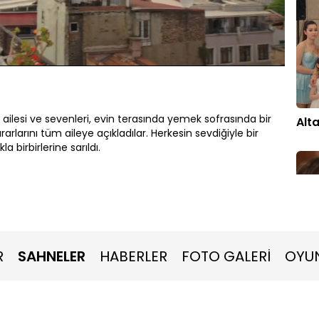
Oynatma
Hızı
ailesi ve sevenleri, evin terasında yemek sofrasında bir
Alt
ararlarını tüm aileye açıkladılar. Herkesin sevdiğiyle bir
 birbirlerine sarıldı.
R
SAHNELER
HABERLER
FOTO GALERİ
OYU
Sali