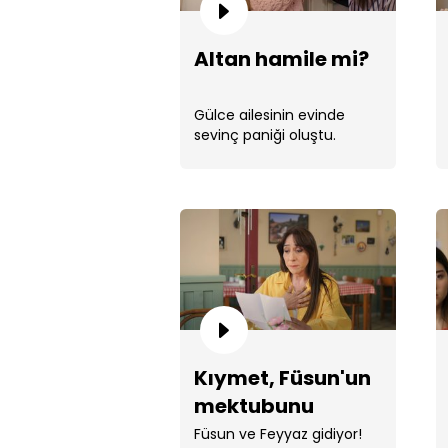
Altan hamile mi?
Gülce ailesinin evinde
sevinç paniği oluştu.
Kıymet, Füsun'un
mektubunu
okuyor!
Füsun ve Feyyaz gidiyor!