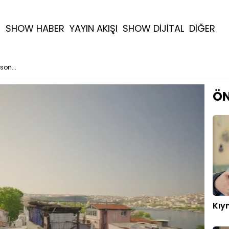
R
SHOW HABER
YAYIN AKIŞI
SHOW DİJİTAL
DİĞER
son...
ÖN
Kıy