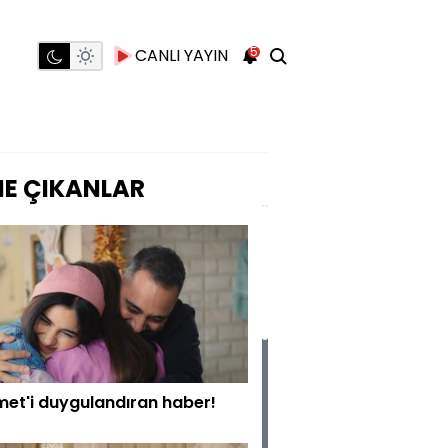
5
CANLI YAYIN
E ÇIKANLAR
met'i duygulandıran haber!