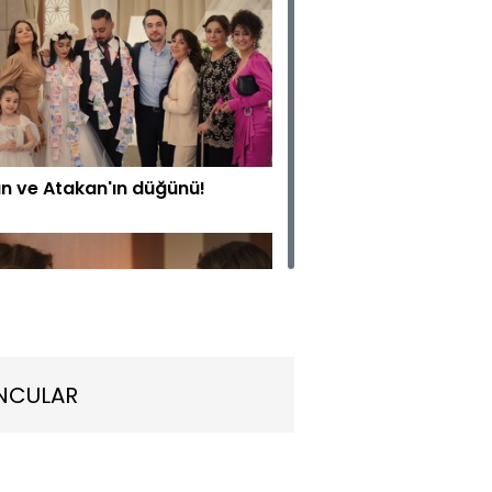
an ve Atakan'ın düğünü!
NCULAR
ha'nın sözü!