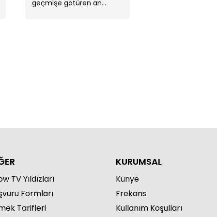
geçmişe götüren an...
yaz'dan Füsun'a sürpriz!
ĞER
KURUMSAL
w TV Yıldızları
Künye
şvuru Formları
Frekans
mek Tarifleri
Kullanım Koşulları