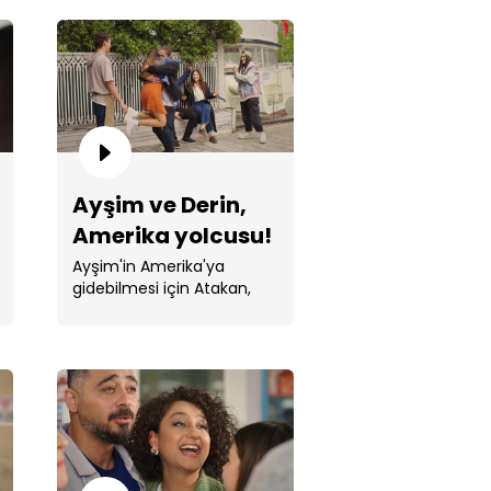
ha'nın gidişi, Kıymet'i sarsıyor!
Ayşim ve Derin,
Amerika yolcusu!
Ayşim'in Amerika'ya
gidebilmesi için Atakan,
konağa alıcı buldu.
an ile Feyyaz'ın arası tatlıya
landı!