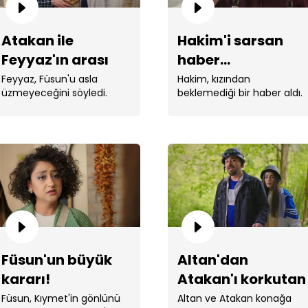
Atakan ile
Hakim'i sarsan
Feyyaz'ın arası
haber...
tatlıya bağlandı!
Feyyaz, Füsun'u asla
Hakim, kızından
üzmeyeceğini söyledi.
beklemediği bir haber aldı.
Alt
Füsun'un büyük
Altan'dan
Füs
kararı!
Atakan'ı korkutan
şaka!
Füsun, Kıymet'in gönlünü
Altan ve Atakan konağa