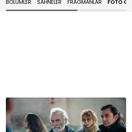
BÖLÜMLER
SAHNELER
FRAGMANLAR
FOTO GA