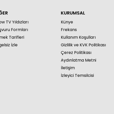
ĞER
KURUMSAL
w TV Yıldızları
Künye
şvuru Formları
Frekans
mek Tarifleri
Kullanım Koşulları
elsiz İzle
Gizlilik ve KVK Politikası
Çerez Politikası
Aydınlatma Metni
İletişim
İzleyici Temsilcisi