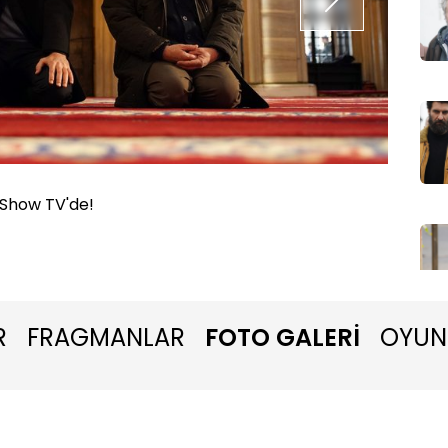
 Show TV'de!
Baba ye
R
FRAGMANLAR
FOTO GALERİ
OYUN