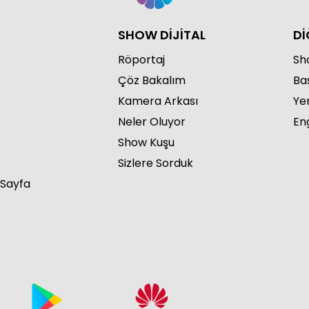
SHOW DİJİTAL
Dİ
Röportaj
Sho
Çöz Bakalım
Ba
Kamera Arkası
Ye
Neler Oluyor
Eng
Show Kuşu
Sizlere Sorduk
 Sayfa