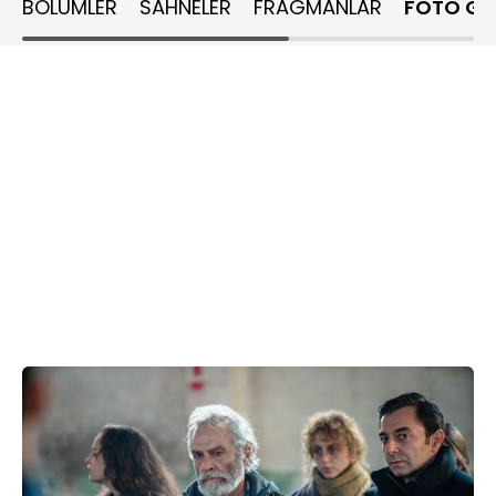
BÖLÜMLER
SAHNELER
FRAGMANLAR
FOTO GA