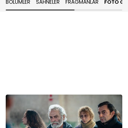
BÖLÜMLER
SAHNELER
FRAGMANLAR
FOTO GA