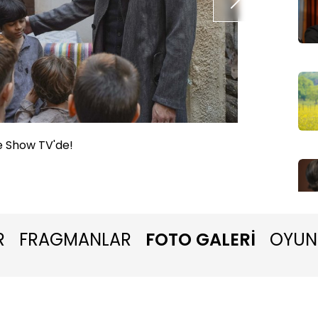
e Show TV'de!
Aziz ye
R
FRAGMANLAR
FOTO GALERİ
OYUN