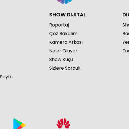
SHOW DİJİTAL
Dİ
Röportaj
Sho
Çöz Bakalım
Ba
Kamera Arkası
Ye
Neler Oluyor
Eng
Show Kuşu
Sizlere Sorduk
 Sayfa