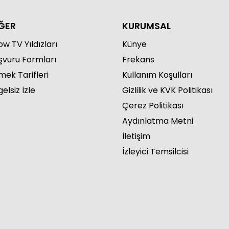
ĞER
KURUMSAL
w TV Yıldızları
Künye
şvuru Formları
Frekans
mek Tarifleri
Kullanım Koşulları
elsiz İzle
Gizlilik ve KVK Politikası
Çerez Politikası
Aydınlatma Metni
İletişim
İzleyici Temsilcisi