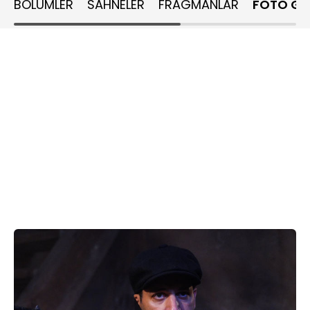
BÖLÜMLER
SAHNELER
FRAGMANLAR
FOTO GA