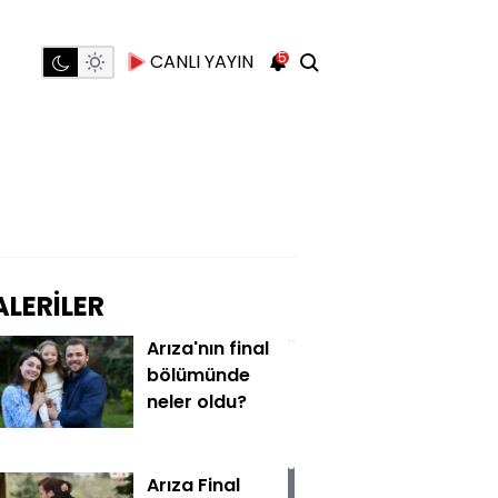
5
CANLI YAYIN
LERİLER
Arıza'nın final
bölümünde
neler oldu?
Arıza Final