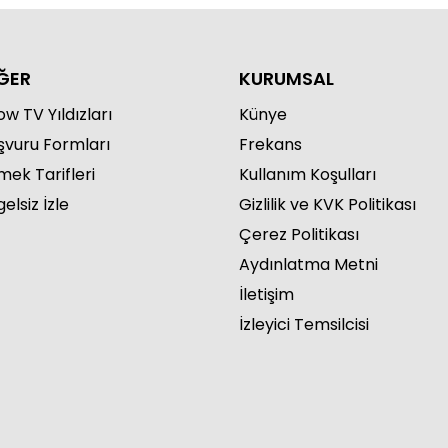
ĞER
KURUMSAL
w TV Yıldızları
Künye
şvuru Formları
Frekans
mek Tarifleri
Kullanım Koşulları
elsiz İzle
Gizlilik ve KVK Politikası
Çerez Politikası
Aydınlatma Metni
İletişim
İzleyici Temsilcisi