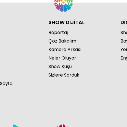
SHOW DİJİTAL
Dİ
Röportaj
Sho
Çöz Bakalım
Ba
Kamera Arkası
Ye
Neler Oluyor
Eng
Show Kuşu
Sizlere Sorduk
 Sayfa