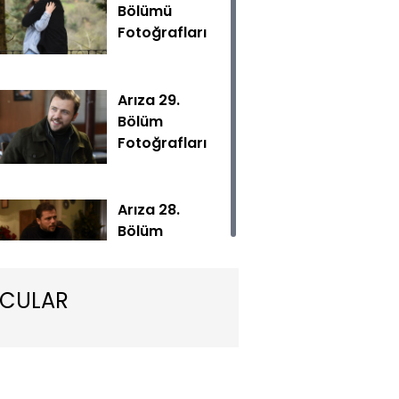
Bölümü
Fotoğrafları
Arıza 29.
Bölüm
Fotoğrafları
alan Haşmet, kızına bir şey olursa kimseyi sağ koymayacağ
Arıza 28.
Bölüm
Fotoğrafları
CULAR
Arıza 27.
Bölüm
Fotoğrafları