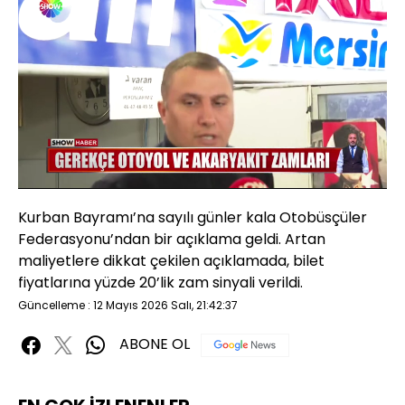
Yüklendi
:
34.12%
Sesi
Oynatma
480P
Aç
Hızı
Kurban Bayramı’na sayılı günler kala Otobüsçüler
Federasyonu’ndan bir açıklama geldi. Artan
maliyetlere dikkat çekilen açıklamada, bilet
fiyatlarına yüzde 20’lik zam sinyali verildi.
Güncelleme : 12 Mayıs 2026 Salı, 21:42:37
ABONE OL