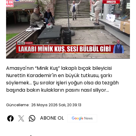
Yüklendi
:
58.30%
Sesi
Oynatma
480P
Aç
Hızı
Amasya'nın “Minik Kuş” lakaplı bıçak bileyicisi
Nurettin Karademir'in en büyük tutkusu, şarkı
söylemek... Şu sıralar işleri yoğun olsa da tezgâh
başında bakın kulakların pasını nasıl siliyor...
Güncelleme : 26 Mayıs 2026 Salı, 20:39:13
ABONE OL