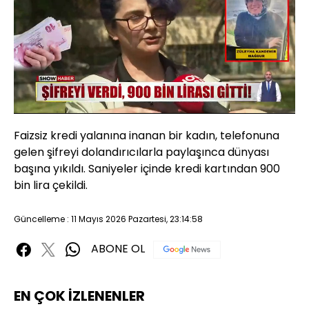
Yüklendi
:
39.33%
Sesi
Oynatma
480P
Aç
Hızı
Faizsiz kredi yalanına inanan bir kadın, telefonuna
gelen şifreyi dolandırıcılarla paylaşınca dünyası
başına yıkıldı. Saniyeler içinde kredi kartından 900
bin lira çekildi.
Güncelleme : 11 Mayıs 2026 Pazartesi, 23:14:58
ABONE OL
EN ÇOK İZLENENLER