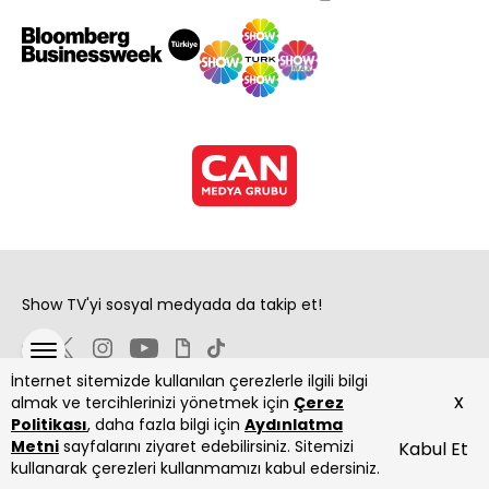
Show TV'yi sosyal medyada da takip et!
İnternet sitemizde kullanılan çerezlerle ilgili bilgi
x
almak ve tercihlerinizi yönetmek için
Çerez
Politikası
, daha fazla bilgi için
Aydınlatma
Metni
sayfalarını ziyaret edebilirsiniz. Sitemizi
Kabul Et
Copyright 2026 Show Televizyon Yayıncılık A.Ş.
kullanarak çerezleri kullanmamızı kabul edersiniz.
ANASAYFA
DİZİLER
CANLI
PROGRAMLAR
YAYIN AKIŞI