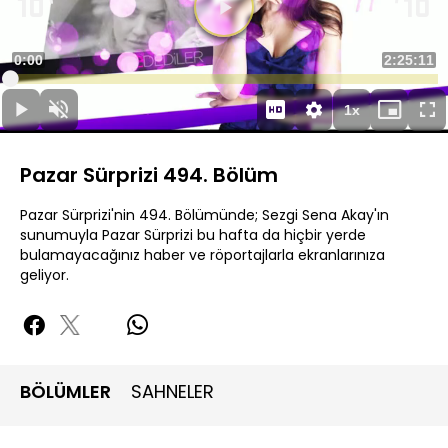
Süre
0:00
Toplam
2:25:11
Yüklendi
:
0.12%
Süre
1x
Duraklat
Sesi
Oynatma
Mini
Ta
Aç
Hızı
oynatıcı
Ek
Pazar Sürprizi 494. Bölüm
Pazar Sürprizi'nin 494. Bölümünde; Sezgi Sena Akay'ın
sunumuyla Pazar Sürprizi bu hafta da hiçbir yerde
bulamayacağınız haber ve röportajlarla ekranlarınıza
geliyor.
BÖLÜMLER
SAHNELER