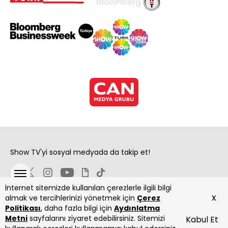
Show TV'yi sosyal medyada da takip et!
İnternet sitemizde kullanılan çerezlerle ilgili bilgi
x
almak ve tercihlerinizi yönetmek için
Çerez
Politikası
, daha fazla bilgi için
Aydınlatma
Metni
sayfalarını ziyaret edebilirsiniz. Sitemizi
Kabul Et
Copyright 2026 Show Televizyon Yayıncılık A.Ş.