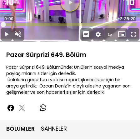
Videoyu
Oynat
Süre
0:00
Toplam
2:25:20
Yüklendi
:
0.07%
Süre
1x
Oynat
Sesi
Oynatma
Mini
Ta
Aç
Hızı
oynatıcı
Ek
Pazar Sürprizi 649. Bölüm
Pazar Sürprizi 649. Bölümünde; Ünlülerin sosyal medya
paylaşımlarını sizler için derledik.
Ünlülerin gece turu ve kısa röportajlarını sizler için bir
araya getirdik. Özcan Deniz'in olaylı ailesine yaşanan son
gelişmeler ve son haberleri sizler için derledik.
BÖLÜMLER
SAHNELER