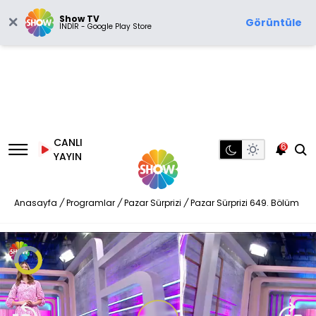
Show TV
Görüntüle
İNDİR - Google Play Store
CANLI
6
YAYIN
Anasayfa
/
Programlar
/
Pazar Sürprizi
/
Pazar Sürprizi 649. Bölüm
Video
Oynatıcısı
yükleniyor.