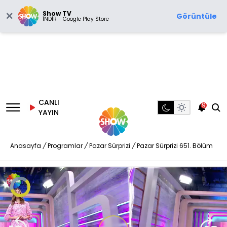
Show TV
Görüntüle
İNDİR - Google Play Store
CANLI
9
YAYIN
Anasayfa
/
Programlar
/
Pazar Sürprizi
/
Pazar Sürprizi 651. Bölüm