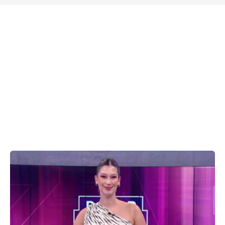
Şebnem Ferah'ın Küçükçiftlik Park'ta vermiş olduğu
konsere ünlüler akın etti.