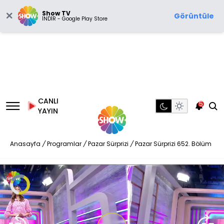
Show TV
Görüntüle
İNDİR - Google Play Store
CANLI
5
YAYIN
Anasayfa
/
Programlar
/
Pazar Sürprizi
/
Pazar Sürprizi 652. Bölüm
Video
Oynatıcısı
yükleniyor.