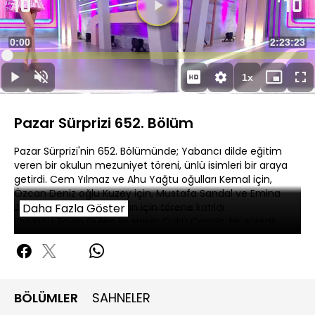
Videoyu
Oynat
Süre
0:00
Toplam
2:23:23
Yüklendi
:
0.07%
Süre
1x
Oynat
Sesi
Oynatma
Mini
Ta
Aç
Hızı
oynatıcı
Ek
Pazar Sürprizi 652. Bölüm
Pazar Sürprizi'nin 652. Bölümünde; Yabancı dilde eğitim
veren bir okulun mezuniyet töreni, ünlü isimleri bir araya
getirdi. Cem Yılmaz ve Ahu Yağtu oğulları Kemal için,
Özcan Deniz oğlu Kuzey için, Mustafa Sandal ve Emina
Jahovic çocukları Yaman için törene katıldı.
Daha Fazla Göster
Oyuncu Tolga Güleç ile spiker Öykü Cengiz, bir süredir
devam eden ilişkilerini evlilikle taçlandırdı.
Demet Akalın ve Gökhan Özen "Nazar" şarkısı klibi için bir
araya geldi.
BÖLÜMLER
SAHNELER