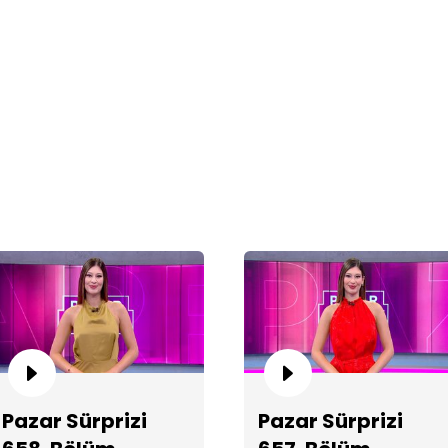
Pa
Pa
Pazar Sürprizi
Pazar Sürprizi