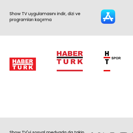
Show TV uygulamasını indir, dizi ve
programları kaçırma
Show TV'yi sosyal medyada da takip