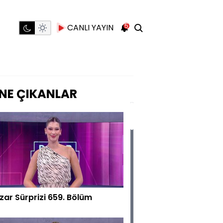
5
CANLI YAYIN
NE ÇIKANLAR
zar Sürprizi 659. Bölüm