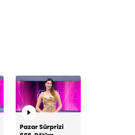
zar Sürprizi 656. Bölüm
zar Sürprizi 655. Bölüm
Pazar Sürprizi