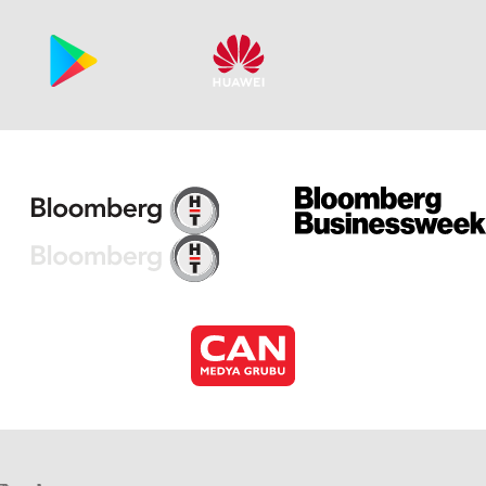
Pa
Pa