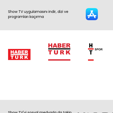
Show TV uygulamasını indir, dizi ve
programları kaçırma
Show TV'yi sosyal medyada da takip