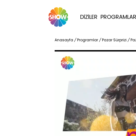
DİZİLER
PROGRAMLA
Anasayfa
/
Programlar
/
Pazar Sürprizi
/
Pa