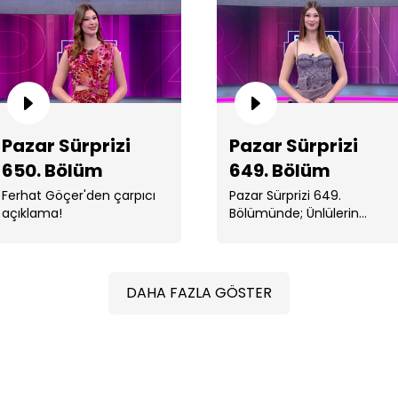
Pa
Pazar Sürprizi
Pazar Sürprizi
650. Bölüm
649. Bölüm
Ferhat Göçer'den çarpıcı
Pazar Sürprizi 649.
açıklama!
Bölümünde; Ünlülerin
sosyal medya ...
Pa
DAHA FAZLA GÖSTER