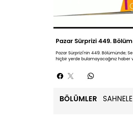
Yüklendi
:
0.48%
Sesi
Aç
Pazar Sürprizi 449. Bölüm
Pazar Sürprizi'nin 449. Bölümünde; S
hiçbir yerde bulamayacağınız haber ve 
BÖLÜMLER
SAHNELE