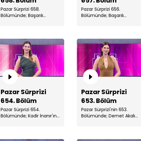
658. Bölüm
657. Bölüm
Pazar Sürprizi 658.
Pazar Sürprizi 656.
Bölümünde; Başarılı
Bölümünde; Başarılı
oyuncu Feyyaz
oyuncu Hayal
Şerifoğlu'nun ...
Köseoğlun'un ...
Pa
Pazar Sürprizi
Pazar Sürprizi
654. Bölüm
653. Bölüm
Pa
Pazar Sürprizi 654.
Pazar Sürprizi'nin 653.
Bölümünde; Kadir İnanır'ın
Bölümünde; Demet Akalın
vefatı sevenlerini hüzne
ve Sefo Bodrum'da ...
boğdu. ...