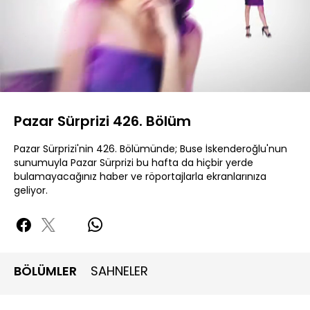
Yüklendi
:
0.46%
Sesi
Oynatma
Aç
Hızı
Pazar Sürprizi 426. Bölüm
Pazar Sürprizi'nin 426. Bölümünde; Buse İskenderoğlu'nun
sunumuyla Pazar Sürprizi bu hafta da hiçbir yerde
bulamayacağınız haber ve röportajlarla ekranlarınıza
geliyor.
BÖLÜMLER
SAHNELER