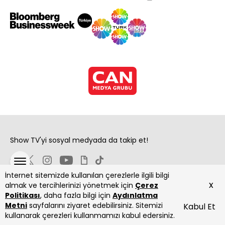
Show TV'yi sosyal medyada da takip et!
İnternet sitemizde kullanılan çerezlerle ilgili bilgi
x
almak ve tercihlerinizi yönetmek için
Çerez
Politikası
, daha fazla bilgi için
Aydınlatma
Metni
sayfalarını ziyaret edebilirsiniz. Sitemizi
Kabul Et
Copyright 2026 Show Televizyon Yayıncılık A.Ş.
kullanarak çerezleri kullanmamızı kabul edersiniz.
ANASAYFA
DİZİLER
CANLI
PROGRAMLAR
YAYIN AKIŞI