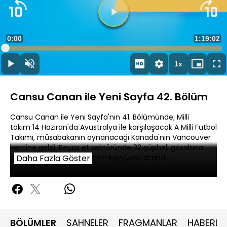
Süre
0:00
Toplam
1:19:02
Yüklendi
:
0.13%
Süre
1x
Duraklat
Sesi
Oynatma
Mini
Ta
Aç
Hızı
oynatıcı
Ek
Cansu Canan ile Yeni Sayfa 42. Bölüm
Cansu Canan ile Yeni Sayfa'nın 41. Bölümünde; Milli
takım 14 Haziran'da Avustralya ile karşılaşacak A Milli Futbol
Takımı, müsabakanın oynanacağı Kanada'nın Vancouver
kentine geldi. Beyaz et sektöründe 32 şüpheli gözaltına
alınırken, 13 şirkete denetim kayyumu atandı.
Daha Fazla Göster
BÖLÜMLER
SAHNELER
FRAGMANLAR
HABERLE