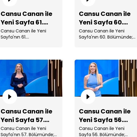
Cansu Canan ile
Cansu Canan ile
Yeni Sayfa 61.
Yeni Sayfa 60.
Bölüm
Bölüm
Cansu Canan ile Yeni
Cansu Canan ile Yeni
Sayfa'nın 61.
Sayfa'nın 60. Bölümünde;
Bölümünde; Cihantimur ve
Trump'ın Ankara'ya
Eylem Tok ABD'de
gelmesiyle ...
cezaevine alındı. ...
Ca
Bö
Cansu Canan ile
Cansu Canan ile
Yeni Sayfa 57.
Yeni Sayfa 56.
Bölüm
Bölüm
Cansu Canan ile Yeni
Cansu Canan ile Yeni
Sayfa'nın 57. Bölümünde;
Sayfa 56. Bölümünde;
Ca