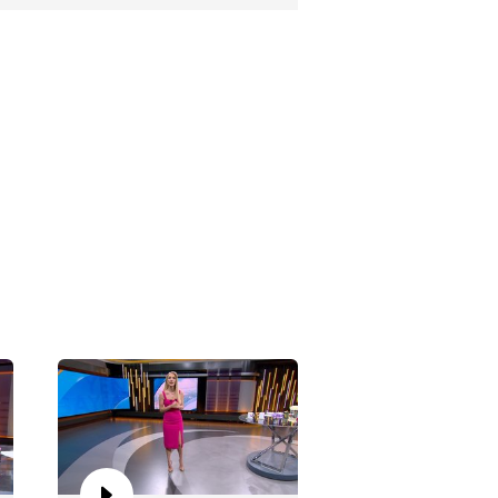
nsu Canan ile Yeni Sayfa 59.
lüm
nsu Canan ile Yeni Sayfa 58.
lüm