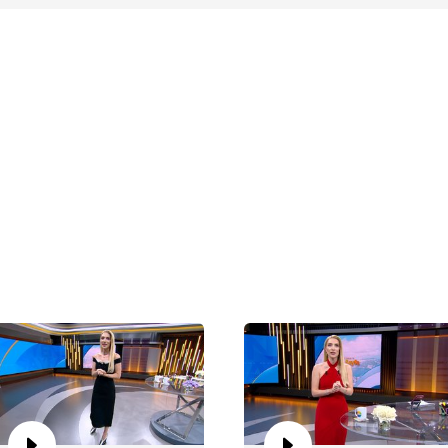
Ca
Bö
Ca
Bö