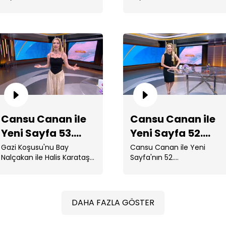
Sıcaktan bunalanlar Bebek
Hastaneye kaldırılan Dilan
Bö
sahile koştu. ...
...
Ca
Cansu Canan ile
Cansu Canan ile
Bö
Yeni Sayfa 53.
Yeni Sayfa 52.
Bölüm
Bölüm
Gazi Koşusu'nu Bay
Cansu Canan ile Yeni
Nalçakan ile Halis Karataş
Sayfa'nın 52.
kazandı.
Bölümünde; Kreş fiyatları
780 bin TL'ye ulaştı. ...
DAHA FAZLA GÖSTER