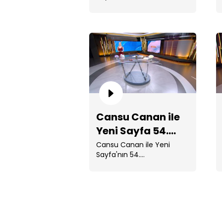
Hastaneden taburcu olan
...
Cansu Canan ile
Yeni Sayfa 54.
Bölüm
Cansu Canan ile Yeni
Sayfa'nın 54.
Bölümünde; 6 yıllık tıp
eğitimi boyunca engelli
oğlunu yalnız . ...