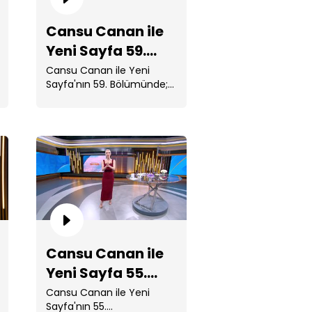
Cansu Canan ile
Yeni Sayfa 59.
Bölüm
Cansu Canan ile Yeni
Sayfa'nın 59. Bölümünde;
Ekibimiz bu sıcak
havalarda ...
nsu Canan ile Yeni Sayfa 57.
lüm
Cansu Canan ile
Yeni Sayfa 55.
Bölüm
Cansu Canan ile Yeni
Sayfa'nın 55.
nsu Canan ile Yeni Sayfa 56.