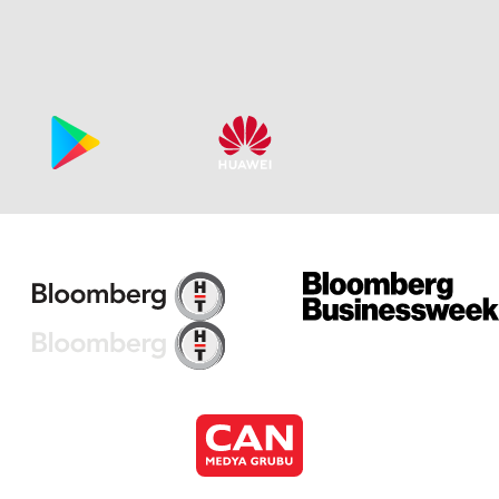
Ca
Bö
Ca
Bö