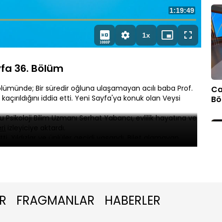
Toplam
1:19:49
Süre
1x
Oynatma
Mini
Tam
1080P
Hızı
oynatıcı
Ekran
fa 36. Bölüm
ölümünde; Bir süredir oğluna ulaşamayan acılı baba Prof.
Ca
açırıldığını iddia etti. Yeni Sayfa'ya konuk olan Veysi
Bö
sikoloji Bilim Uzmanı Serhat Yabancı, evlilik hayatına ve
i izleyiciye aktardı.
ti. Yıldızlar ve ünlüler geçidi yaşandı. Bilet alamayan
an izleyerek buldu.
arı otelde silahlı saldırı düzenlendi. Engin Polat'ın kuzeni
R
FRAGMANLAR
HABERLER
Ca
Bö