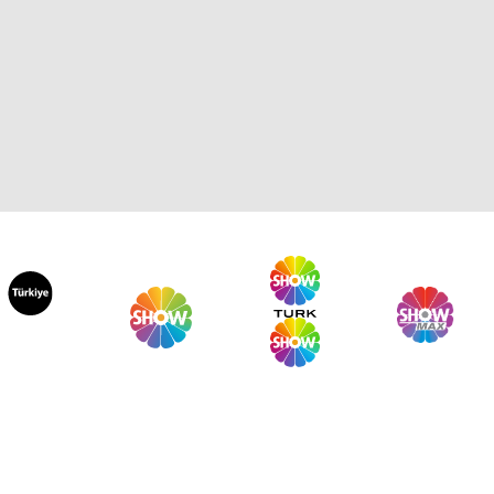
nsu Canan ile Yeni Sayfa 52.
lüm
nsu Canan ile Yeni Sayfa 51.
lüm