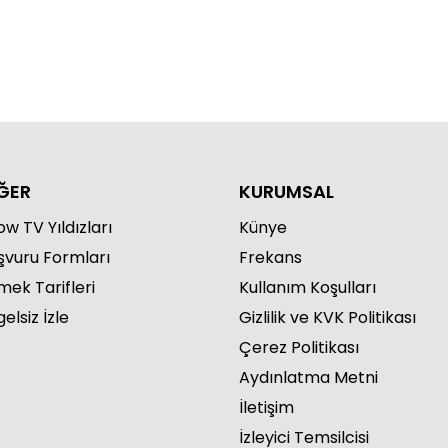
nsu Canan ile Yeni Sayfa 54.
lüm
ĞER
KURUMSAL
w TV Yıldızları
Künye
nsu Canan ile Yeni Sayfa 53.
şvuru Formları
Frekans
lüm
mek Tarifleri
Kullanım Koşulları
elsiz İzle
Gizlilik ve KVK Politikası
Çerez Politikası
Aydınlatma Metni
İletişim
İzleyici Temsilcisi