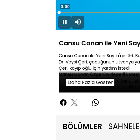
Süre
0:00
Yüklendi
:
0.05%
Duraklat
Sessiz
Cansu Canan ile Yeni Say
Cansu Canan ile Yeni Sayfa'nın 36. B
Dr. Veysi Çeri, çocuğunun Litvanya'ya k
Çeri, kayıp oğlu için yardım istedi.
Cansu Canan Özgen'in değerli konuğu P
çiftlerin çabuk boşandığına dair bilgiler
Daha Fazla Göster
İstanbul'daki konsere hayranlar akın et
vatandaşlar da çözümü Maçka parkınd
İzmir'de tatil yapan Polat çifti, kaldıkl
olan koruma ise hayatını kaybetti.
BÖLÜMLER
SAHNELE