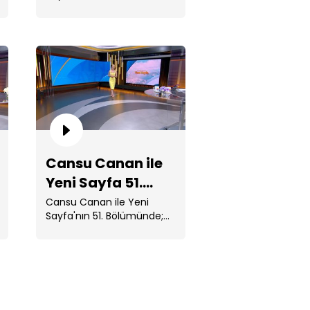
Bölümünde; Avrupa'yı
lüm
etkisi altına ...
nsu Canan ile Yeni Sayfa 55.
Cansu Canan ile
lüm
Yeni Sayfa 51.
Bölüm
Cansu Canan ile Yeni
Sayfa'nın 51. Bölümünde;
Venezuela'da art arda
gerçekleşen 7,2 ve 7,5 . ...