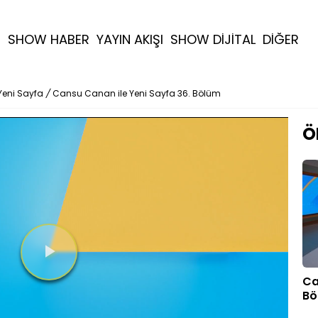
R
SHOW HABER
YAYIN AKIŞI
SHOW DİJİTAL
DİĞER
Yeni Sayfa
/
Cansu Canan ile Yeni Sayfa 36. Bölüm
Ö
Videoyu
Ca
Bö
Oynat