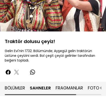
Yüklendi
:
16.31%
Sesi
Oynatma
480P
Aç
Hızı
Traktör dolusu çeyiz!
Gelin Evi'nin 1732. Bölümünde; Ayşegül gelin traktörün
üstüne çeyizini serdi. Bol çeşit çeyizi gelinler tarafından
beğeni topladı.
BÖLÜMLER
SAHNELER
FRAGMANLAR
FOTO GA