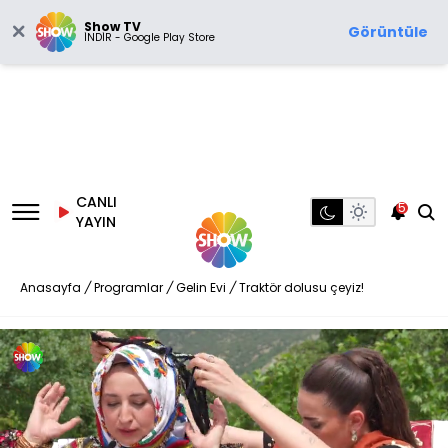
Show TV
Görüntüle
İNDİR - Google Play Store
CANLI
5
YAYIN
Anasayfa
/
Programlar
/
Gelin Evi
/
Traktör dolusu çeyiz!