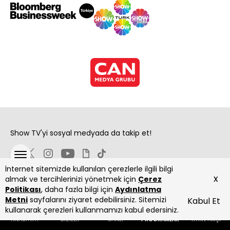
Show TV'yi sosyal medyada da takip et!
İnternet sitemizde kullanılan çerezlerle ilgili bilgi
x
almak ve tercihlerinizi yönetmek için
Çerez
Politikası
, daha fazla bilgi için
Aydınlatma
Metni
sayfalarını ziyaret edebilirsiniz. Sitemizi
Kabul Et
Copyright 2026 Show Televizyon Yayıncılık A.Ş.
kullanarak çerezleri kullanmamızı kabul edersiniz.
ANASAYFA
DİZİLER
CANLI
PROGRAMLAR
YAYIN AKIŞI