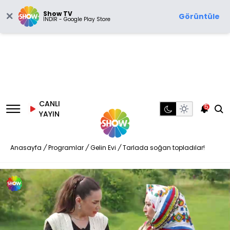
Show TV
Görüntüle
İNDİR - Google Play Store
CANLI
5
YAYIN
Anasayfa
/
Programlar
/
Gelin Evi
/
Tarlada soğan topladılar!