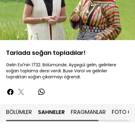
Yüklendi
:
19.04%
Sesi
Oynatma
480P
Aç
Hızı
Tarlada soğan topladılar!
Gelin Evi'nin 1732. Bölümünde; Ayşegül gelin, gelinlere
soğan toplama dersi verdi. Buse Varol ve gelinler
topraktan soğan çıkarmayı öğrendi.
BÖLÜMLER
SAHNELER
FRAGMANLAR
FOTO GA