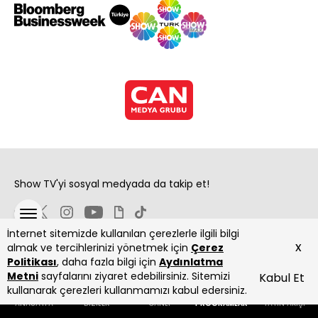
Show TV'yi sosyal medyada da takip et!
İnternet sitemizde kullanılan çerezlerle ilgili bilgi
x
almak ve tercihlerinizi yönetmek için
Çerez
Politikası
, daha fazla bilgi için
Aydınlatma
Metni
sayfalarını ziyaret edebilirsiniz. Sitemizi
Kabul Et
Copyright 2026 Show Televizyon Yayıncılık A.Ş.
kullanarak çerezleri kullanmamızı kabul edersiniz.
ANASAYFA
DİZİLER
CANLI
PROGRAMLAR
YAYIN AKIŞI