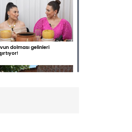
vun dolması gelinleri
şırtıyor!
mze gelin kartal dansı
pıyor!