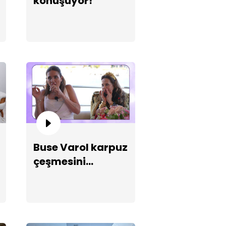
konuşuyor!
ftanın birincisi Fatma Betül
in!
Buse Varol karpuz
çeşmesini
düşürüyor!
ke eden dans performansı!