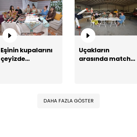
Eşinin kupalarını
Uçakların
Ga
çeyizde
arasında matcha
sergiliyor!
latte ikramı!
DAHA FAZLA GÖSTER