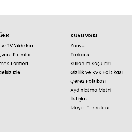
ĞER
KURUMSAL
w TV Yıldızları
Künye
şvuru Formları
Frekans
mek Tarifleri
Kullanım Koşulları
elsiz İzle
Gizlilik ve KVK Politikası
Çerez Politikası
Aydınlatma Metni
İletişim
İzleyici Temsilcisi