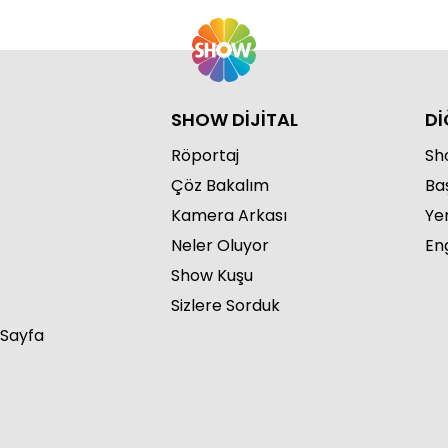
SHOW DİJİTAL
Dİ
Röportaj
Sho
Çöz Bakalım
Ba
Kamera Arkası
Ye
Neler Oluyor
Eng
Show Kuşu
Sizlere Sorduk
 Sayfa