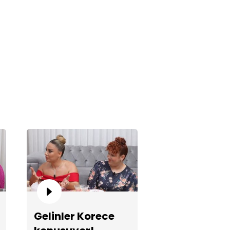
in Evi'nde bir ilk: misafirlerini
akla karşılıyor!
mze geline 4 puan yağdı!
Gelinler Korece