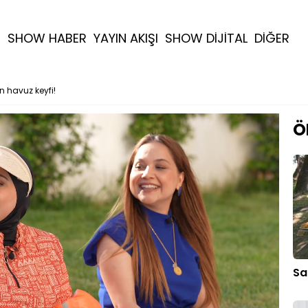
R
SHOW HABER
YAYIN AKIŞI
SHOW DİJİTAL
DİĞER
in havuz keyfi!
Ö
Sa