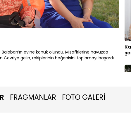
Oynatma
1080P
Hızı
Ka
e Balaban’ın evine konuk olundu. Misafirlerine havuzda
şa
Cevriye gelin, rakiplerinin beğenisini toplamayı başardı.
R
FRAGMANLAR
FOTO GALERİ
Ga
ya