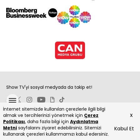
Show TV'yi sosyal medyada da takip et!
İnternet sitemizde kullanılan çerezlerle ilgili bilgi
x
almak ve tercihlerinizi yönetmek için
Çerez
Politikası
, daha fazla bilgi için
Aydınlatma
Metni
sayfalarını ziyaret edebilirsiniz. Sitemizi
Kabul Et
Copyright 2026 Show Televizyon Yayıncılık A.Ş.
kullanarak çerezleri kullanmamızı kabul edersiniz.
ANASAYFA
DİZİLER
CANLI
PROGRAMLAR
YAYIN AKIŞI