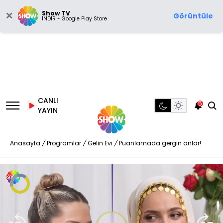
Show TV
Görüntüle
İNDİR - Google Play Store
CANLI
5
YAYIN
Anasayfa
/
Programlar
/
Gelin Evi
/
Puanlamada gergin anlar!
Video
Oynatıcısı
yükleniyor.