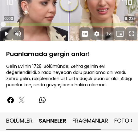
Videoyu
Oynat
Süre
0:00
Topla
9:23
Yüklendi
:
1.05%
Süre
1x
Oynat
Sesi
Oynatma
Mini
Ta
Aç
Hızı
oynatıcı
Ek
Puanlamada gergin anlar!
Gelin Evi'nin 1728. Bölümünde; Zehra gelinin evi
değerlendirildi. Sırada heyecan dolu puanlama anı vardı.
Zehra gelin, rakiplerinden üst üste düşük puanlar aldı. Aldığı
puanlar karşısında gözyaşlarına hakim olamadı.
BÖLÜMLER
SAHNELER
FRAGMANLAR
FOTO GA