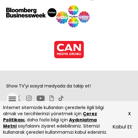
Show TV'yi sosyal medyada da takip et!
İnternet sitemizde kullanılan çerezlerle ilgili bilgi
x
almak ve tercihlerinizi yönetmek için
Çerez
Politikası
, daha fazla bilgi için
Aydınlatma
Metni
sayfalarını ziyaret edebilirsiniz. Sitemizi
Kabul Et
Copyright 2026 Show Televizyon Yayıncılık A.Ş.
kullanarak çerezleri kullanmamızı kabul edersiniz.
ANASAYFA
DİZİLER
CANLI
PROGRAMLAR
YAYIN AKIŞI