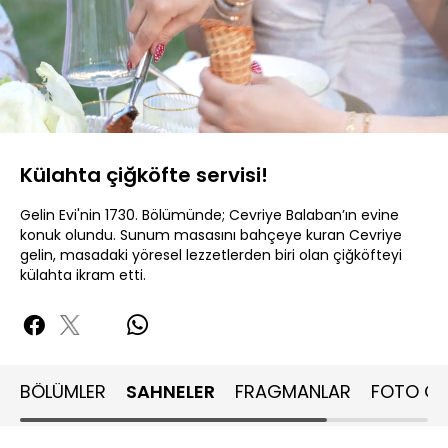
Yüklendi
:
21.14%
Sesi
Oynatma
480P
Aç
Hızı
Külahta çiğköfte servisi!
Gelin Evi'nin 1730. Bölümünde; Cevriye Balaban’ın evine
konuk olundu. Sunum masasını bahçeye kuran Cevriye
gelin, masadaki yöresel lezzetlerden biri olan çiğköfteyi
külahta ikram etti.
BÖLÜMLER
SAHNELER
FRAGMANLAR
FOTO GA