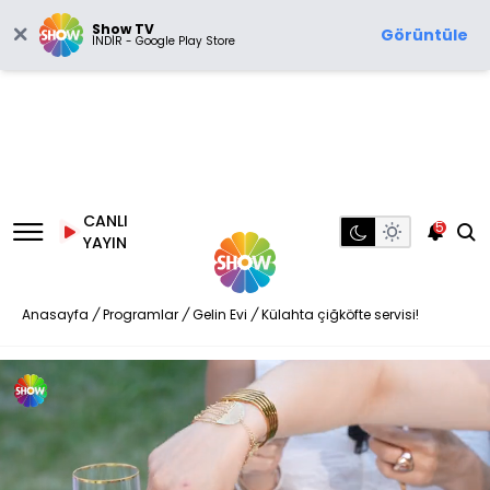
Show TV
Görüntüle
İNDİR - Google Play Store
CANLI
5
YAYIN
Anasayfa
/
Programlar
/
Gelin Evi
/
Külahta çiğköfte servisi!