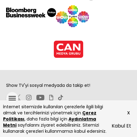
Show TV'yi sosyal medyada da takip et!
İnternet sitemizde kullanılan çerezlerle ilgili bilgi
x
almak ve tercihlerinizi yönetmek için
Çerez
Politikası
, daha fazla bilgi için
Aydınlatma
Metni
sayfalarını ziyaret edebilirsiniz. Sitemizi
Kabul Et
Copyright 2026 Show Televizyon Yayıncılık A.Ş.
kullanarak çerezleri kullanmamızı kabul edersiniz.
ANASAYFA
DİZİLER
CANLI
PROGRAMLAR
YAYIN AKIŞI