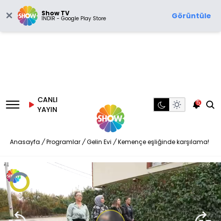
Show TV
Görüntüle
İNDİR - Google Play Store
CANLI
5
YAYIN
Anasayfa
/
Programlar
/
Gelin Evi
/
Kemençe eşliğinde karşılama!
Video
Oynatıcısı
yükleniyor.