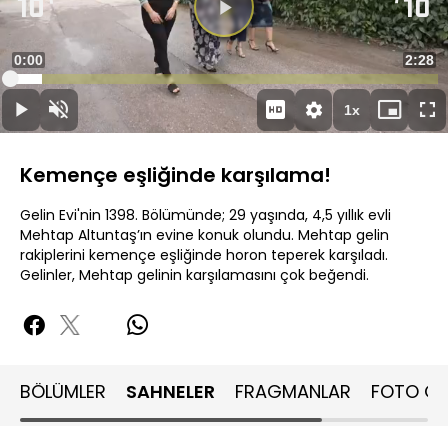
Videoyu
Oynat
Süre
0:00
Topla
2:28
Yüklendi
:
7.43%
Süre
1x
Oynat
Sesi
Oynatma
Mini
Ta
Aç
Hızı
oynatıcı
Ek
Kemençe eşliğinde karşılama!
Gelin Evi'nin 1398. Bölümünde; 29 yaşında, 4,5 yıllık evli
Mehtap Altuntaş’ın evine konuk olundu. Mehtap gelin
rakiplerini kemençe eşliğinde horon teperek karşıladı.
Gelinler, Mehtap gelinin karşılamasını çok beğendi.
BÖLÜMLER
SAHNELER
FRAGMANLAR
FOTO GA