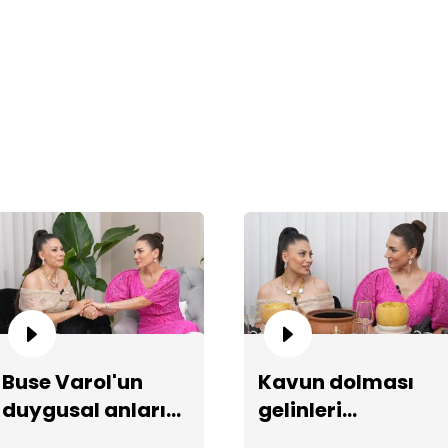
Eş
se
Buse Varol'un
Kavun dolması
Be
duygusal anları...
gelinleri
şaşırtıyor!