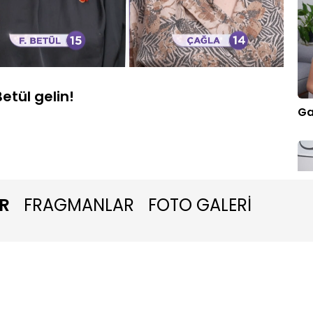
Oynatma
1080P
Hızı
etül gelin!
Ga
R
FRAGMANLAR
FOTO GALERİ
Ma
ed