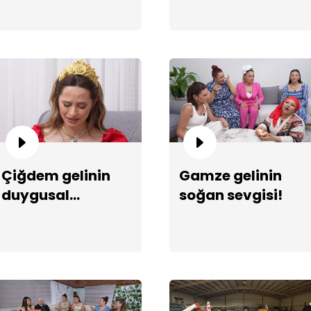
Çe
ka
Çiğdem gelinin
Gamze gelinin
duygusal
soğan sevgisi!
hikayesi!
Ga
yö