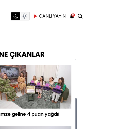
5
CANLI YAYIN
NE ÇIKANLAR
mze geline 4 puan yağdı!