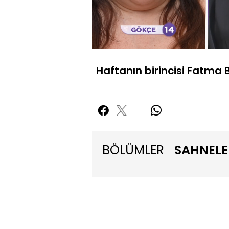
Yüklendi
:
7.91%
Sessiz
Haftanın birincisi Fatma B
BÖLÜMLER
SAHNELE