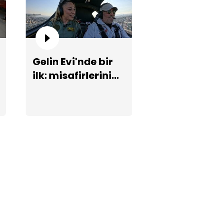
Gelin Evi'nde bir
ilk: misafirlerini
se Varol'un duygusal anları...
uçakla karşılıyor!