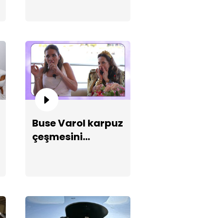
llo eşliğinde sıradışı
rşılama!
Buse Varol karpuz
çeşmesini
düşürüyor!
mze gelinin fondip çay içme
ntemi!