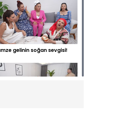
mze gelinin soğan sevgisi!
nda yoğurdu gelinleri mest
iyor!