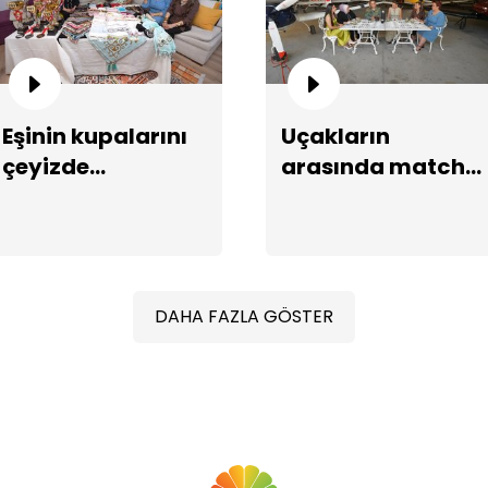
Eşinin kupalarını
Uçakların
çeyizde
arasında matcha
Bu
sergiliyor!
latte ikramı!
DAHA FAZLA GÖSTER