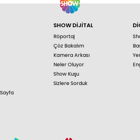
SHOW DİJİTAL
Dİ
Röportaj
Sho
Çöz Bakalım
Ba
Kamera Arkası
Ye
Neler Oluyor
Eng
Show Kuşu
Sizlere Sorduk
 Sayfa