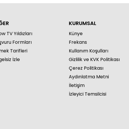
ĞER
KURUMSAL
w TV Yıldızları
Künye
şvuru Formları
Frekans
mek Tarifleri
Kullanım Koşulları
elsiz İzle
Gizlilik ve KVK Politikası
Çerez Politikası
Aydınlatma Metni
İletişim
İzleyici Temsilcisi