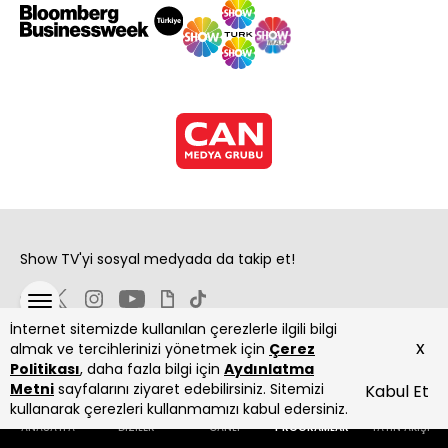
Show TV'yi sosyal medyada da takip et!
İnternet sitemizde kullanılan çerezlerle ilgili bilgi
x
almak ve tercihlerinizi yönetmek için
Çerez
Politikası
, daha fazla bilgi için
Aydınlatma
Metni
sayfalarını ziyaret edebilirsiniz. Sitemizi
Kabul Et
Copyright 2026 Show Televizyon Yayıncılık A.Ş.
kullanarak çerezleri kullanmamızı kabul edersiniz.
ANASAYFA
DİZİLER
CANLI
PROGRAMLAR
YAYIN AKIŞI