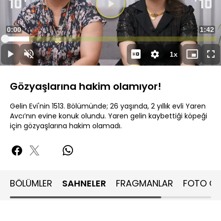
Süre
0:00
Topla
1:42
Yüklendi
:
11.49%
Süre
1x
Duraklat
Sesi
Oynatma
Mini
Ta
Aç
Hızı
oynatıcı
Ek
Gözyaşlarına hakim olamıyor!
Gelin Evi'nin 1513. Bölümünde; 26 yaşında, 2 yıllık evli Yaren
Avcı’nın evine konuk olundu. Yaren gelin kaybettiği köpeği
için gözyaşlarına hakim olamadı.
BÖLÜMLER
SAHNELER
FRAGMANLAR
FOTO GA