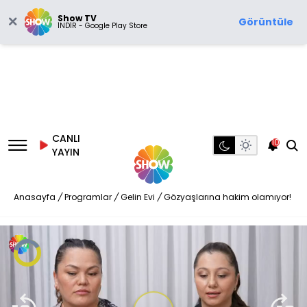
Show TV
Görüntüle
İNDİR - Google Play Store
CANLI
10
YAYIN
Anasayfa
/
Programlar
/
Gelin Evi
/
Gözyaşlarına hakim olamıyor!