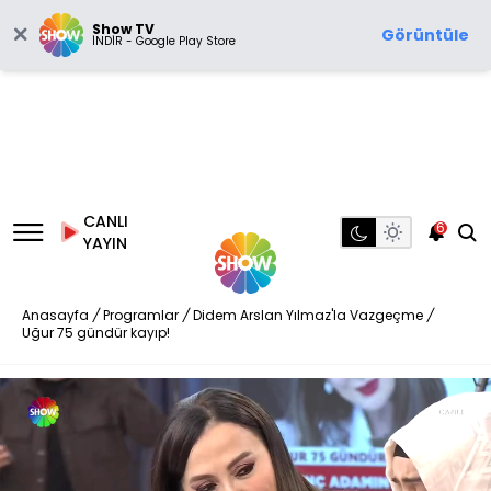
Show TV
Görüntüle
İNDİR - Google Play Store
CANLI
6
YAYIN
Anasayfa
/
Programlar
/
Didem Arslan Yılmaz'la Vazgeçme
/
Uğur 75 gündür kayıp!