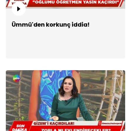
Ümmü'den korkunç iddia!