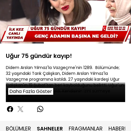
Yüklendi
:
10.10%
Sesi
Oynatma
480P
Aç
Hızı
Uğur 75 gündür kayıp!
Didem Arslan Yılmaz'la Vazgeçme'nin 1289. Bölümünde;
32 yaşındaki Tarık Çalışkan, Didem Arslan Yılmaz'la
Vazgeçme programına katıldı. 27 yaşındaki kardeşi Uğur
Çalışkan'ın 19 Şubat'tan beri kaybolduğunu belirtti. Uğur'un
kıyafetlerine dağda ulaşıldı. Kendisinin izini sürmeye
Daha Fazla Göster
devam edildi.
BÖLÜMLER
SAHNELER
FRAGMANLAR
HABERLE