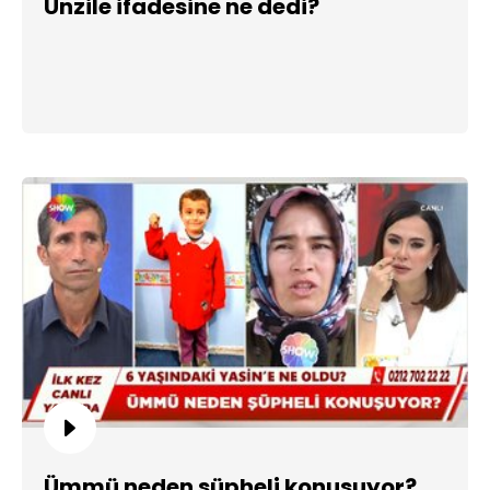
Ünzile ifadesine ne dedi?
Ümmü neden şüpheli konuşuyor?