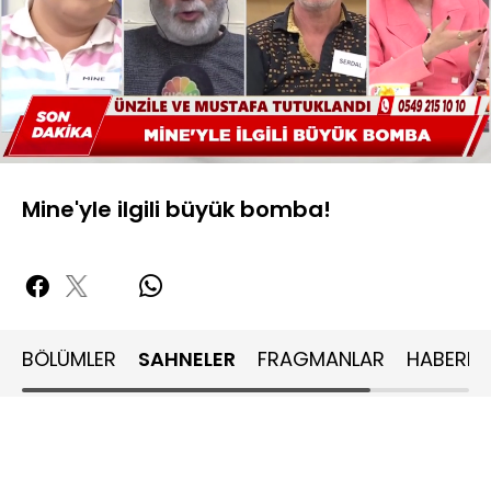
Yüklendi
:
21.06%
Sesi
Oynatma
480P
Aç
Hızı
Mine'yle ilgili büyük bomba!
BÖLÜMLER
SAHNELER
FRAGMANLAR
HABERLE