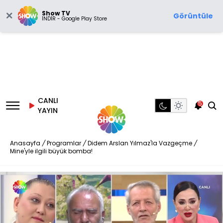
Show TV
Görüntüle
İNDİR - Google Play Store
CANLI
5
YAYIN
Anasayfa
/
Programlar
/
Didem Arslan Yılmaz'la Vazgeçme
/
Mine'yle ilgili büyük bomba!