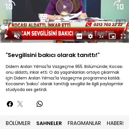
Süre
0:00
Topla
4:05
Yüklendi
:
4.15%
Süre
1x
Duraklat
Sesi
Oynatma
Mini
Ta
Aç
Hızı
oynatıcı
Ek
"Sevgilisini bakıcı olarak tanıttı!"
Didem Arslan Yılmaz'la Vazgeçme 955. Bölümünde; Kocası
onu aldattı, inkar etti. O da yaşanılanları ortaya çıkarmak
için Didem Arslan Yılmaz'la Vazgeçme programına katıldı.
Kocasının 'bakıcı' olarak tanıttığı sevgilisi ile ilgili paylaşımlar
stüdyoda ses getirdi.
BÖLÜMLER
SAHNELER
FRAGMANLAR
HABERLE