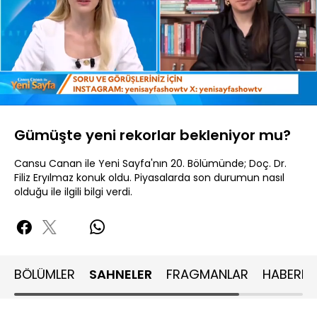
Yüklendi
:
5.53%
Sesi
Oynatma
Aç
Hızı
Gümüşte yeni rekorlar bekleniyor mu?
Cansu Canan ile Yeni Sayfa'nın 20. Bölümünde; Doç. Dr.
Filiz Eryılmaz konuk oldu. Piyasalarda son durumun nasıl
olduğu ile ilgili bilgi verdi.
BÖLÜMLER
SAHNELER
FRAGMANLAR
HABERLE