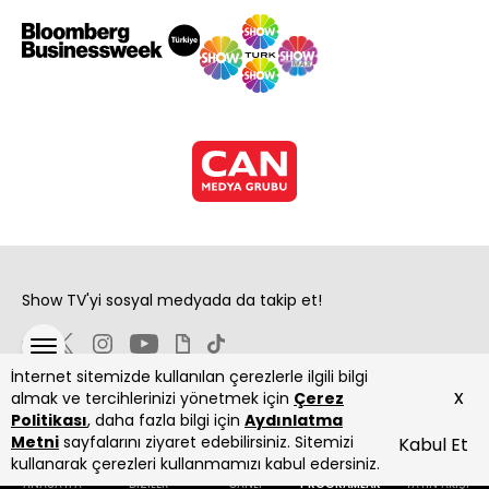
Show TV'yi sosyal medyada da takip et!
İnternet sitemizde kullanılan çerezlerle ilgili bilgi
x
almak ve tercihlerinizi yönetmek için
Çerez
Politikası
, daha fazla bilgi için
Aydınlatma
Metni
sayfalarını ziyaret edebilirsiniz. Sitemizi
Kabul Et
Copyright 2026 Show Televizyon Yayıncılık A.Ş.
kullanarak çerezleri kullanmamızı kabul edersiniz.
ANASAYFA
DİZİLER
CANLI
PROGRAMLAR
YAYIN AKIŞI