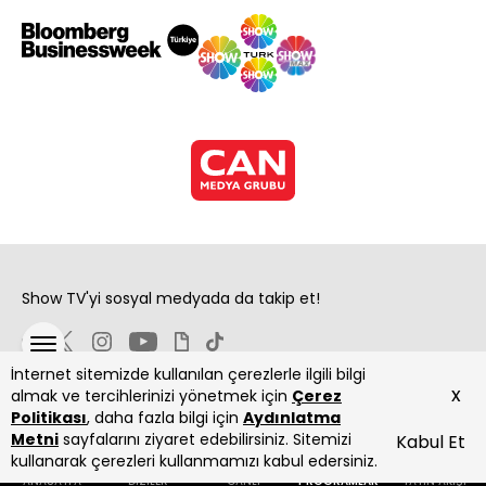
Show TV'yi sosyal medyada da takip et!
İnternet sitemizde kullanılan çerezlerle ilgili bilgi
x
almak ve tercihlerinizi yönetmek için
Çerez
Politikası
, daha fazla bilgi için
Aydınlatma
Metni
sayfalarını ziyaret edebilirsiniz. Sitemizi
Kabul Et
Copyright 2026 Show Televizyon Yayıncılık A.Ş.
kullanarak çerezleri kullanmamızı kabul edersiniz.
ANASAYFA
DİZİLER
CANLI
PROGRAMLAR
YAYIN AKIŞI