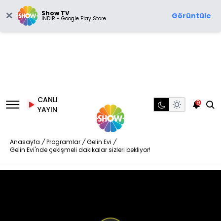
Show TV
Görüntüle
İNDİR - Google Play Store
CANLI
9
YAYIN
Anasayfa
/
Programlar
/
Gelin Evi
/
Gelin Evi'nde çekişmeli dakikalar sizleri bekliyor!