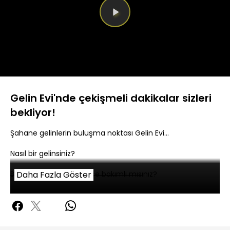
Videoyu
Oynat
Gelin Evi'nde çekişmeli dakikalar sizleri
bekliyor!
Şahane gelinlerin buluşma noktası Gelin Evi…
Nasıl bir gelinsiniz?
Bir kadın olarak yeterince bakımlı mısınız?
Daha Fazla Göster
Saç ve makyajdan, kıyafetinize ne kadar iddialısınız?
Peki ya ikramlarınız, konuk ağırlamanız? Ne kadar
hamaratsınız?