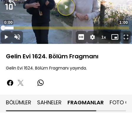
Videoyu
Oynat
Süre
0:00
Topla
1:00
Yüklendi
:
8.36%
Süre
1x
Oynat
Sesi
Oynatma
Mini
Ta
Aç
Hızı
oynatıcı
Ek
Gelin Evi 1624. Bölüm Fragmanı
Gelin Evi 1624. Bölüm Fragmanı yayında.
BÖLÜMLER
SAHNELER
FRAGMANLAR
FOTO GA