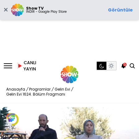
Show TV
Görüntüle
İNDİR - Google Play Store
CANLI
5
YAYIN
Anasayfa
/
Programlar
/
Gelin Evi
/
Gelin Evi 1624. Bölüm Fragmanı
Video
Oynatıcısı
yükleniyor.