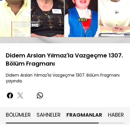
Yüklendi
:
82.01%
Sesi
Oynatma
480P
Aç
Hızı
Didem Arslan Yılmaz'la Vazgeçme 1307.
Bölüm Fragmanı
Didem Arslan Yılmaz'la Vazgeçme 1307. Bölüm Fragmanı
yayında.
BÖLÜMLER
SAHNELER
FRAGMANLAR
HABERLE